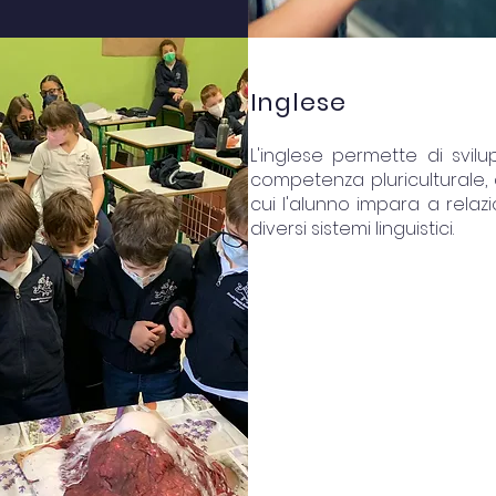
Inglese
L'inglese permette di svil
competenza pluriculturale,
cui l'alunno impara a relaz
diversi sistemi linguistici.