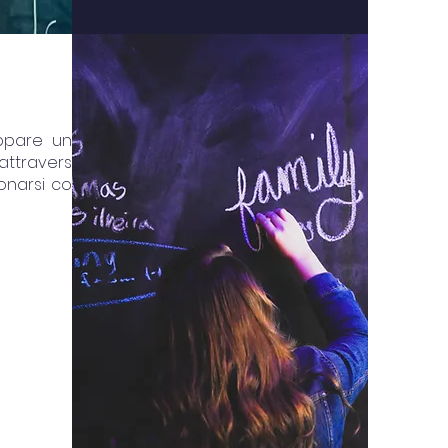
uppare una
 attraverso
ionarsi con