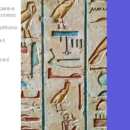
cere e
processi
offrono
il
e il