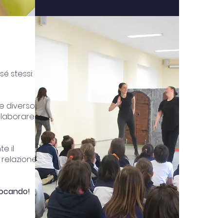
é stessi:
 diverso,
ollaborare
e il
 relazione
iocando!