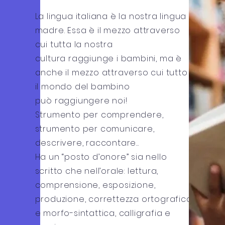
La lingua italiana è la nostra lingua
madre. Essa è il mezzo attraverso
cui tutta la nostra
cultura raggiunge i bambini, ma è
anche il mezzo attraverso cui tutto
il mondo del bambino
può raggiungere noi!
Strumento per comprendere,
strumento per comunicare,
descrivere, raccontare...
Ha un “posto d’onore” sia nello
scritto che nell’orale: lettura,
comprensione, esposizione,
produzione, correttezza ortografica
e morfo-sintattica, calligrafia e