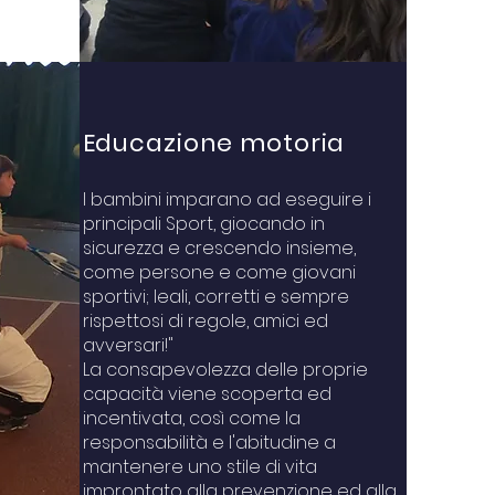
Educazione motoria
I bambini imparano ad eseguire i
principali Sport, giocando in
sicurezza e crescendo insieme,
come persone e come giovani
sportivi; leali, corretti e sempre
rispettosi di regole, amici ed
avversari!"
La consapevolezza delle proprie
capacità viene scoperta ed
incentivata, così come la
responsabilità e l'abitudine a
mantenere uno stile di vita
improntato alla prevenzione ed alla