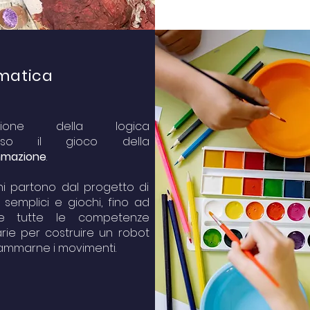
matica
cazione della logica
verso il gioco della
mazione
.
ni partono dal progetto di
 semplici e giochi, fino ad
ire tutte le competenze
rie per costruire un robot
ammarne i movimenti.