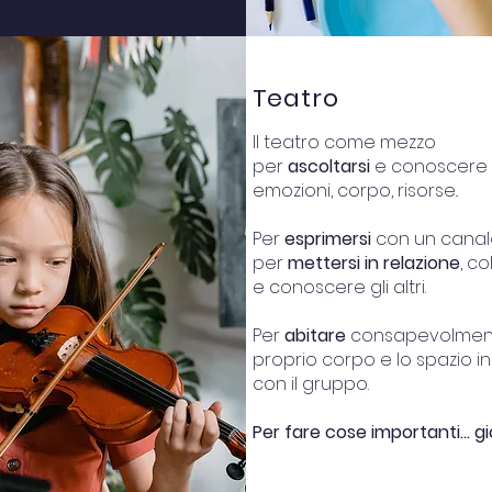
Teatro
Il teatro come mezzo
per
ascoltarsi
e conoscere s
emozioni, corpo, risorse..
Per
esprimersi
con un canale
per
mettersi in relazione
, c
e conoscere gli altri.
Per
abitare
consapevolment
proprio corpo e lo spazio in
con il gruppo.
Per fare cose importanti… g