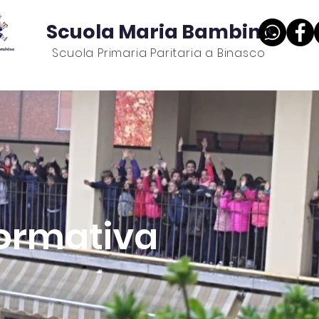
Scuola Maria Bambina
Scuola Primaria Paritaria a Binasco
Costi e agevolazioni
Sostieni la scuola
Progetti p
formativa