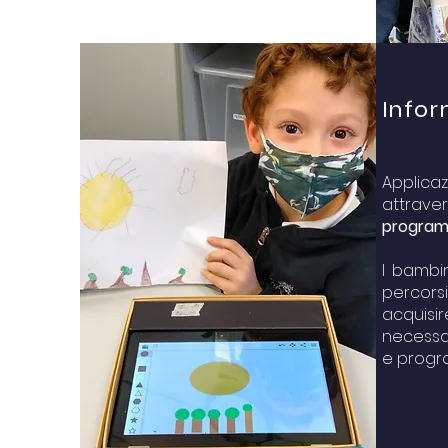
Infor
Appli
attra
program
I bambi
percorsi
acquis
necessa
e progr