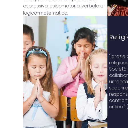
espressiva, psicomotoria, verbale e
logico-matematica.
Relig
"...grazi
religione
Società 
collabora
umanità..
scoprire
responsab
confront
critico...