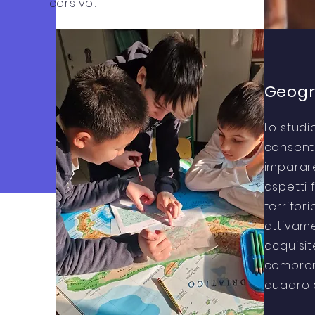
corsivo..
Geogr
Lo studi
consente
imparare
aspetti f
territori
attivam
acquisit
compren
quadro d