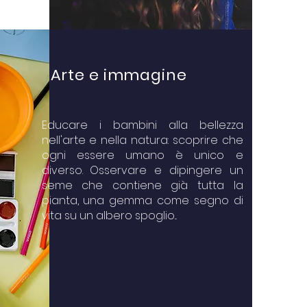
Arte e immagine
Educare i bambini alla bellezza
nell'arte e nella natura: scoprire che
ogni essere umano è unico e
diverso. Osservare e dipingere un
seme che contiene già tutta la
pianta, una gemma come segno di
vita su un albero spoglio...