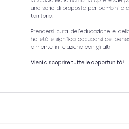
la Scuola Maria Bambina apre le sue p
una serie di proposte per bambini e ad
territorio. 
Prendersi cura dell’educazione e dell
ha età e significa occuparsi del bene
e mente, in relazione con gli altri . 
Vieni a scoprire tutte le opportunità!