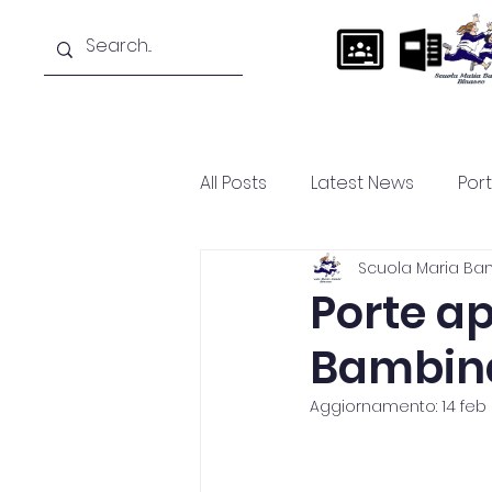
Home
La scuola
Didattica
All Posts
Latest News
Por
Scuola Maria Ba
Porte ap
Bambin
Aggiornamento:
14 feb