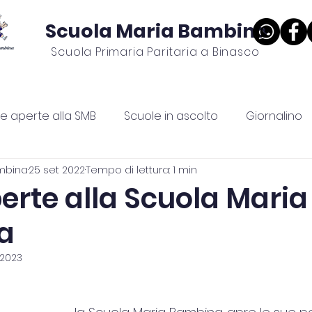
Scuola Maria Bambina
Scuola Primaria Paritaria a Binasco
Costi e agevolazioni
Sostieni la scuola
Progetti p
te aperte alla SMB
Scuole in ascolto
Giornalino
mbina
25 set 2022
Tempo di lettura: 1 min
erte alla Scuola Maria
a
 2023