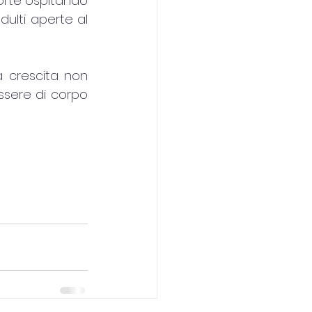
orte ospitando 
ulti aperte al 
a crescita non 
ssere di corpo 