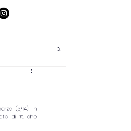
er il territorio
News
Contatti
Privacy Policy
rzo (3/14), in 
to di π, che 