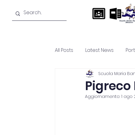
Home
La scuola
Didattica
All Posts
Latest News
Por
Scuola Maria Ba
Pigreco
Aggiornamento:
1 ago 