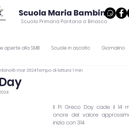
Scuola Maria Bambina
Scuola Primaria Paritaria a Binasco
Costi e agevolazioni
Sostieni la scuola
Progetti p
te aperte alla SMB
Scuole in ascolto
Giornalino
mbina
16 mar 2024
Tempo di lettura: 1 min
 Day
2024
Il Pi Greco Day cade il 14 ma
onore del valore approssima
inizia con 3.14.