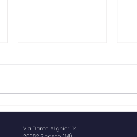
Cor
Laboratori
ProgettoAttivamente
Via Dante Alighieri 14
20082 Binasco (MI)