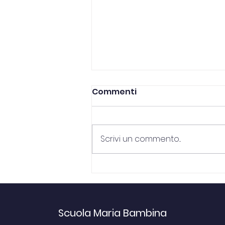
Commenti
Scrivi un commento...
Lettera di mons.
Sanguineti per l'inizio
dell'anno scolastico
2025-26
Scuola Maria Bambina