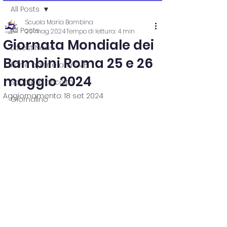
All Posts
Scuola Maria Bambina
All Posts
20 mag 2024
Tempo di lettura: 4 min
Giornata Mondiale dei
Latest News
Bambini Roma 25 e 26
Porte aperte alla SMB
maggio 2024
Scuole in ascolto
Aggiornamento:
18 set 2024
Giornalino