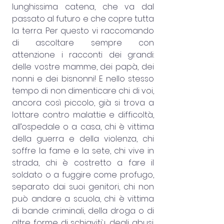
lunghissima catena, che va dal 
passato al futuro e che copre tutta 
la terra. Per questo vi raccomando 
di ascoltare sempre con 
attenzione i racconti dei grandi: 
delle vostre mamme, dei papà, dei 
nonni e dei bisnonni! E nello stesso 
tempo di non dimenticare chi di voi, 
ancora così piccolo, già si trova a 
lottare contro malattie e difficoltà, 
all’ospedale o a casa, chi è vittima 
della guerra e della violenza, chi 
soffre la fame e la sete, chi vive in 
strada, chi è costretto a fare il 
soldato o a fuggire come profugo, 
separato dai suoi genitori, chi non 
può andare a scuola, chi è vittima 
di bande criminali, della droga o di 
altre forme di schiavitù, degli abusi. 