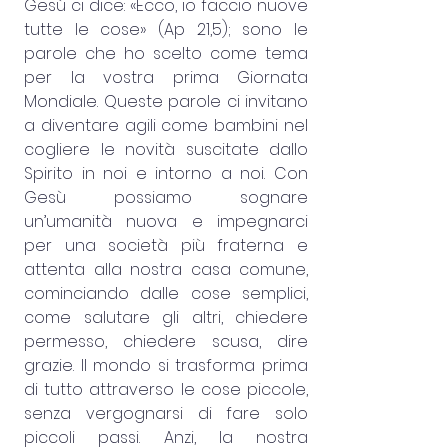
Gesù ci dice: «Ecco, io faccio nuove 
tutte le cose» (Ap 21,5); sono le 
parole che ho scelto come tema 
per la vostra prima Giornata 
Mondiale. Queste parole ci invitano 
a diventare agili come bambini nel 
cogliere le novità suscitate dallo 
Spirito in noi e intorno a noi. Con 
Gesù possiamo sognare 
un’umanità nuova e impegnarci 
per una società più fraterna e 
attenta alla nostra casa comune, 
cominciando dalle cose semplici, 
come salutare gli altri, chiedere 
permesso, chiedere scusa, dire 
grazie. Il mondo si trasforma prima 
di tutto attraverso le cose piccole, 
senza vergognarsi di fare solo 
piccoli passi. Anzi, la nostra 