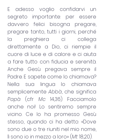
E adesso voglio confidarvi un 
segreto importante: per essere 
davvero felici bisogna pregare, 
pregare tanto, tutti i giorni, perché 
la preghiera ci collega 
direttamente a Dio, ci riempie il 
cuore di luce e di calore e ci aiuta 
a fare tutto con fiducia e serenità. 
Anche Gesù pregava sempre il 
Padre. E sapete come lo chiamava? 
Nella sua lingua lo chiamava 
semplicemente
 Abbà
, che significa 
Papà
 (cfr 
Mc
 14,36). Facciamolo 
anche noi! Lo sentiremo sempre 
vicino. Ce lo ha promesso Gesù 
stesso, quando ci ha detto: «Dove 
sono due o tre riuniti nel mio nome, 
lì sono io in mezzo a loro» (
Mt
 18,20).