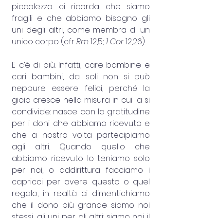
piccolezza ci ricorda che siamo 
fragili e che abbiamo bisogno gli 
uni degli altri, come membra di un 
unico corpo (cfr 
Rm
 12,5; 
1 Cor
 12,26).
E c’è di più. Infatti, care bambine e 
cari bambini, da soli non si può 
neppure essere felici, perché la 
gioia cresce nella misura in cui la si 
condivide: nasce con la gratitudine 
per i doni che abbiamo ricevuto e 
che a nostra volta partecipiamo 
agli altri. Quando quello che 
abbiamo ricevuto lo teniamo solo 
per noi, o addirittura facciamo i 
capricci per avere questo o quel 
regalo, in realtà ci dimentichiamo 
che il dono più grande siamo noi 
stessi, gli uni per gli altri: siamo noi il 